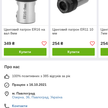
Цанговий патрон ER16 на
Цанговий патрон ER11 10
Цанг
вал 8мм
мм
7мм
349
254
254
₴
₴
Купити
Купити
Про нас
100% позитивних з 385 відгуків за рік
Працює з 16.10.2021
м. Павлоград
Озерна, 36, Павлоград, Україна
Контакти