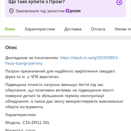
Що таке купити з Пром?
Замовлення під захистом
Опис
Характеристики
Доставка
Оплата
Умови п
Опис
Докладніше за посиланням:
https://stack.in.ua/g101593853-
frezy-tsangi-patrony
Патрон призначений для надійного закріплення свердел,
фрез та ін. у ЧПК верстатах.
Підвищена точність патрона зменшує биття під час
обертання, що позитивно впливає на підвищення якості
поверхні деталі та збільшення терміну експлуатації
обладнання, а також дає змогу використовувати максимальні
оберти інструмента.
Характеристики:
Модель: C16-ER11-35L
Матеріал: сталь