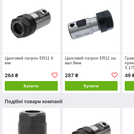
Цанговий патрон ER11 6
Цанговий патрон ER11 на
Грав
мм
вал 8мм
пря
3.17
264
287
49
₴
₴
Купити
Купити
Подібні товари компанії