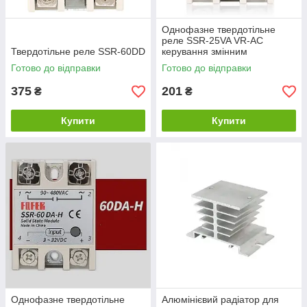
Однофазне твердотільне
реле SSR-25VA VR-AC
Твердотільне реле SSR-60DD
керування змінним
резистором
Готово до відправки
Готово до відправки
375
201
₴
₴
Купити
Купити
Однофазне твердотільне
Алюмінієвий радіатор для