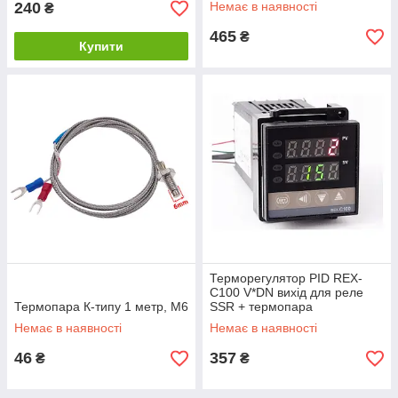
240
Немає в наявності
₴
465
₴
Купити
Терморегулятор PID REX-
C100 V*DN вихід для реле
Термопара К-типу 1 метр, М6
SSR + термопара
Немає в наявності
Немає в наявності
46
357
₴
₴