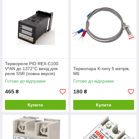
Термореле PID REX-C100
V*AN до 1372°C вихід для
Термопара К-типу 5 метрів,
реле SSR (повна версія)
М6
+термопара
Готово до відправки
Готово до відправки
465
180
₴
₴
Купити
Купити