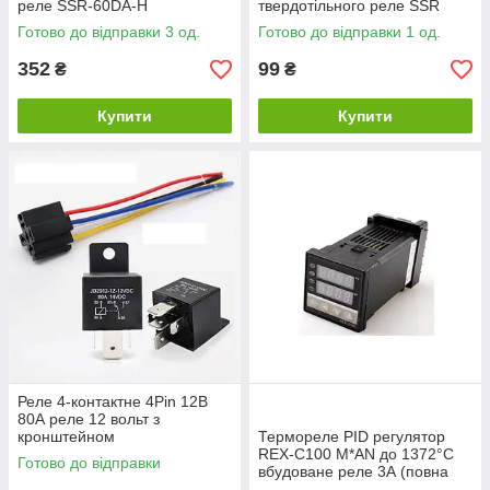
реле SSR-60DA-H
твердотільного реле SSR
Готово до відправки 3 од.
Готово до відправки 1 од.
352
99
₴
₴
Купити
Купити
Реле 4-контактне 4Pin 12В
80А реле 12 вольт з
кронштейном
Термореле PID регулятор
REX-C100 M*AN до 1372°C
Готово до відправки
вбудоване реле 3А (повна
версія) +термопара