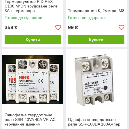
Терморегулятор PID REX-
C100 M*DN вбудоване реле
3А + термопара
Термопара тип К, 2метра, М8
Готово до відправки
Готово до відправки
358
99
₴
₴
Купити
Купити
Однофазне твердотільне
реле SSR-40VA 40А VR-AC
Однофазне твердотільне
керування змінним
реле SSR-100DA 100Ампер
резистором