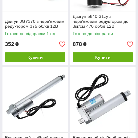
Двигун 5840-31zy з
Двигун JGY370 з черв'яковим
черв'яковим редуктором до
редуктором 375 об/хв 12В
3кг/см 470 об/хв 12В
Готово до відправки 1 од.
Готово до відправки
352
878
₴
₴
Купити
Купити
Електричний лінійний привід
Електричний лінійний привід