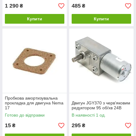
1 290
485
₴
₴
Купити
Купити
Пробкова амортизувальна
прокладка для двигуна Nema
Двигун JGY370 з черв'яковим
17
редуктором 95 об/хв 24В
Готово до відправки
В наявності 1 од.
15
295
₴
₴