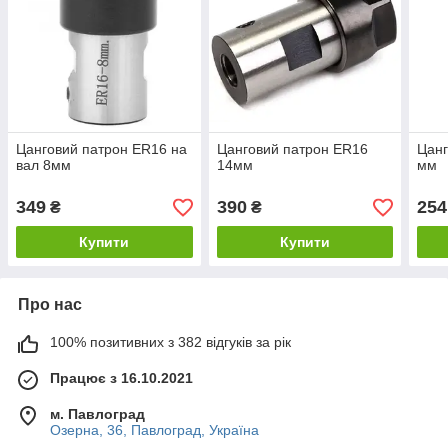
Цанговий патрон ER16 на
Цанговий патрон ER16
Цанг
вал 8мм
14мм
мм
349
390
254
₴
₴
Купити
Купити
Про нас
100% позитивних з 382 відгуків за рік
Працює з 16.10.2021
м. Павлоград
Озерна, 36, Павлоград, Україна