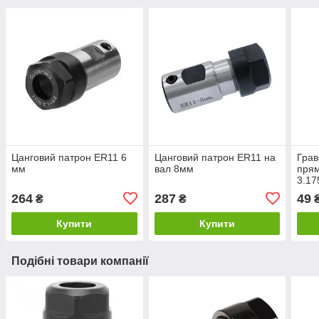
Цанговий патрон ER11 6
Цанговий патрон ER11 на
Грав
мм
вал 8мм
пря
3.17
264
287
49
₴
₴
Купити
Купити
Подібні товари компанії