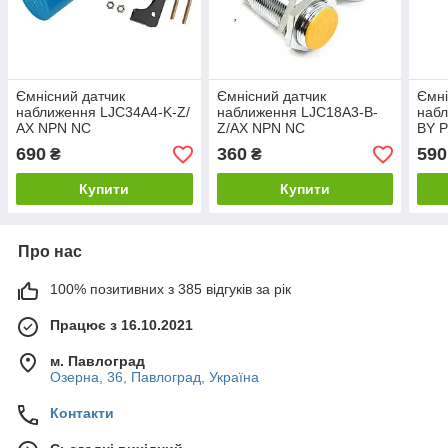
Ємнісний датчик
Ємнісний датчик
Ємні
наближення LJС34A4-K-Z/
наближення LJС18A3-B-
набл
АХ NPN NС
Z/AX NPN NC
ВY 
690
360
590
₴
₴
Купити
Купити
Про нас
100% позитивних з 385 відгуків за рік
Працює з 16.10.2021
м. Павлоград
Озерна, 36, Павлоград, Україна
Контакти