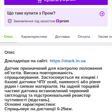
Що таке купити з Пром?
Замовлення під захистом
Опис
Характеристики
Доставка
Оплата
Умови п
Опис
Докладніше на сайті:
https://stack.in.ua
Датчик призначений для контролю положення
об'єктів. Висока повторюваність
спрацьовування. Застосовується як кінцеві і
базові датчики ЧПУ осей, наявності або рівня
рідин і сипких матеріалів. На задній торцевій
частині датчика встановлений червоний
світлодіод та підстроювальний резистор
чутливості (відстань).
Основні характеристики:
Спрацьовує на дистанції 0-25мм.