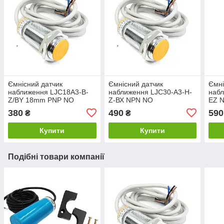
Ємнісний датчик
Ємнісний датчик
Ємні
наближення LJС18A3-B-
наближення LJC30-А3-Н-
набл
Z/BY 18mm PNP NO
Z-ВХ NPN NO
ЕZ 
380
490
590
₴
₴
Купити
Купити
Подібні товари компанії