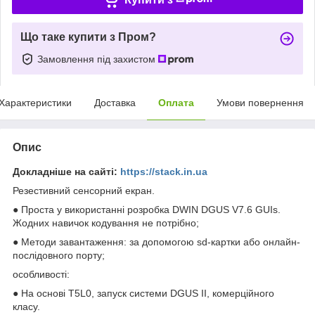
Що таке купити з Пром?
Замовлення під захистом
Характеристики
Доставка
Оплата
Умови повернення
Опис
Докладніше на сайті:
https://stack.in.ua
Резестивний сенсорний екран.
● Проста у використанні розробка DWIN DGUS V7.6 GUIs.
Жодних навичок кодування не потрібно;
● Методи завантаження: за допомогою sd-картки або онлайн-
послідовного порту;
особливості:
● На основі T5L0, запуск системи DGUS II, комерційного
класу.