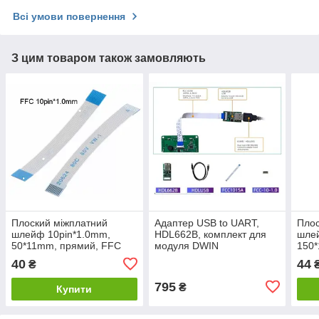
Всі умови повернення
З цим товаром також замовляють
Плоский міжплатний
Адаптер USB to UART,
Плос
шлейф 10pin*1.0mm,
HDL662B, комплект для
шле
50*11mm, прямий, FFC
модуля DWIN
150
AWM 20624
AWM
40
44
₴
795
₴
Купити