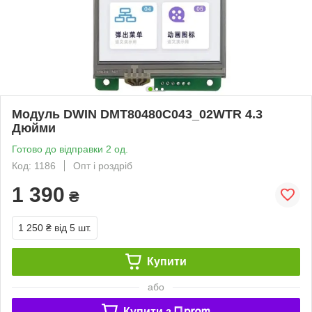
Модуль DWIN DMT80480C043_02WTR 4.3
Дюйми
Готово до відправки 2 од.
Код: 1186
Опт і роздріб
1 390
₴
1 250 ₴
від 5 шт.
Купити
або
Купити з