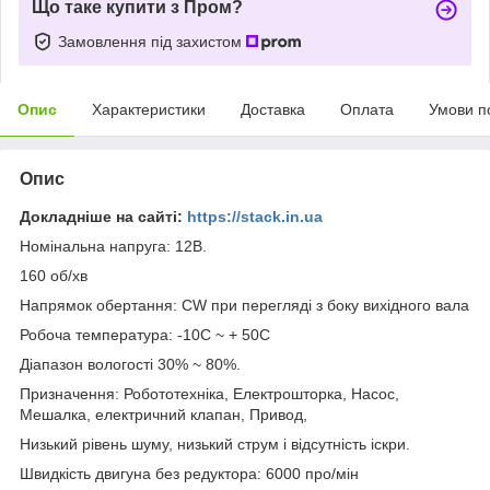
Що таке купити з Пром?
Замовлення під захистом
Опис
Характеристики
Доставка
Оплата
Умови п
Опис
Докладніше на сайті:
https://stack.in.ua
Номінальна напруга: 12В.
160 об/хв
Напрямок обертання: CW при перегляді з боку вихідного вала
Робоча температура: -10C ~ + 50C
Діапазон вологості 30% ~ 80%.
Призначення: Робототехніка, Електрошторка, Насос,
Мешалка, електричний клапан, Привод,
Низький рівень шуму, низький струм і відсутність іскри.
Швидкість двигуна без редуктора: 6000 про/мін