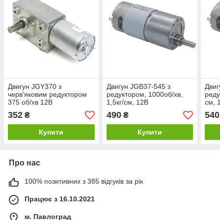
Двигун JGY370 з
Двигун JGВ37-545 з
Двиг
черв'яковим редуктором
редуктором, 1000об/хв,
реду
375 об/хв 12В
1,5кг/см, 12В
см, 
352
490
540
₴
₴
Купити
Купити
Про нас
100% позитивних з 385 відгуків за рік
Працює з 16.10.2021
м. Павлоград