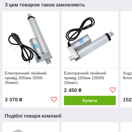
З цим товаром також замовляють
Електричний лінійний
Електричний лінійний
Ходо
привід 300мм 300N
привід 100мм 1000N
8mm 
35мм/c
10мм/c
2 450
₴
3 370
152
₴
Купити
Подібні товари компанії