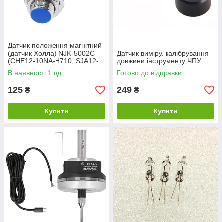
Датчик положення магнітний
(датчик Холла) NJK-5002C
Датчик виміру, калібрування
(CHE12-10NA-H710, SJA12-
довжини інструменту ЧПУ
10N1) - NPN, NO
В наявності 1 од.
Готово до відправки
125
249
₴
₴
Купити
Купити