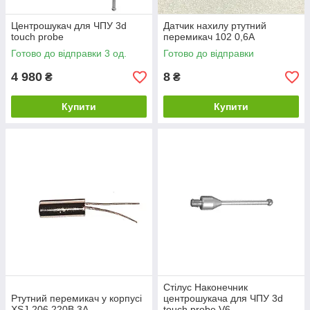
Центрошукач для ЧПУ 3d
Датчик нахилу ртутний
touch probe
перемикач 102 0,6А
Готово до відправки 3 од.
Готово до відправки
4 980
8
₴
₴
Купити
Купити
Стілус Наконечник
Ртутний перемикач у корпусі
центрошукача для ЧПУ 3d
XSJ-206 220В 3А
touch probe V6